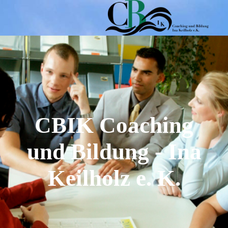
CBIK Coaching
und Bildung - Ina
Keilholz e. K
.