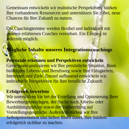
Gemeinsam entwickeln wir realistische Perspektiven, stärken
Ihre vorhandenen Ressourcen und unterstützen Sie dabei, neue
Chancen für Ihre Zukunft zu nutzen.
Die Coachingtermine werden flexibel und individuell mit
unseren erfahrenen Coaches vereinbart. Ein Einstieg ist
jederzeit möglich.
Mögliche Inhalte unseres Integrationscoachings
Potenziale erkennen und Perspektiven entwickeln
Gemeinsam analysieren wir Ihre persönliche Situation, Ihren
bisherigen Lebens- und Berufsweg sowie Ihre Fähigkeiten,
Interessen und Ziele. Darauf aufbauend entwickeln wir
individuelle Perspektiven für Ihre berufliche Zukunft.
Erfolgreich bewerben
Wir unterstützen Sie bei der Erstellung und Optimierung Ihrer
Bewerbungsunterlagen, der Suche nach Arbeits- oder
Ausbildungsplätzen sowie der Vorbereitung auf
Vorstellungsgespräche. Außerdem stärken wir Ihre
Selbstpräsentation und helfen Ihnen dabei, Ihre Stärken
erfolgreich sichtbar zu machen.