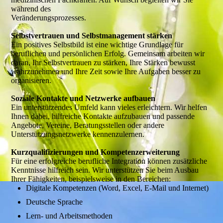
während des
Veränderungsprozesses.
Selbstvertrauen und Selbstmanagement stärken
Ein positives Selbstbild ist eine wichtige Grundlage für
beruflichen und persönlichen Erfolg. Gemeinsam arbeiten wir
daran, Ihr Selbstvertrauen zu stärken, Ihre Stärken bewusst
wahrzunehmen und Ihre Zeit sowie Ihre Aufgaben besser zu
organisieren.
Soziale Kontakte und Netzwerke aufbauen
Ein unterstützendes Umfeld kann vieles erleichtern. Wir helfen
Ihnen dabei, hilfreiche Kontakte aufzubauen und passende
Angebote, Vereine, Beratungsstellen oder andere
Unterstützungsnetzwerke kennenzulernen.
Kurzqualifizierungen und Kompetenzerweiterung
Für eine erfolgreiche berufliche Integration können zusätzliche
Kenntnisse hilfreich sein. Wir unterstützen Sie beim Ausbau
Ihrer Fähigkeiten, beispielsweise in den Bereichen:
Digitale Kompetenzen (Word, Excel, E-Mail und Internet)
Deutsche Sprache
Lern- und Arbeitsmethoden