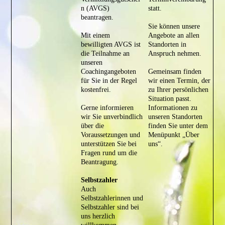
n (AVGS)
statt.
beantragen.
Sie können unsere
Mit einem
Angebote an allen
bewilligten AVGS ist
Standorten in
die Teilnahme an
Anspruch nehmen.
unseren
Coachingangeboten
Gemeinsam finden
für Sie in der Regel
wir einen Termin, der
kostenfrei.
zu Ihrer persönlichen
Situation passt.
Gerne informieren
Informationen zu
wir Sie unverbindlich
unseren Standorten
über die
finden Sie unter dem
Voraussetzungen und
Menüpunkt „Über
unterstützen Sie bei
uns“.
Fragen rund um die
Beantragung.
Selbstzahler
Auch
Selbstzahlerinnen und
Selbstzahler sind bei
uns herzlich