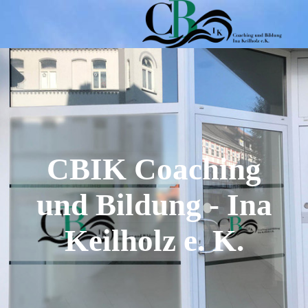
CBIK Coaching
und Bildung - Ina
Keilholz e. K
.